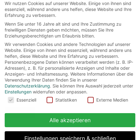
Wir nutzen Cookies auf unserer Website. Einige von ihnen sind
Michael Gambon
(4)
Oliver Phelps
(5)
Orlando Bloom
(4)
essenziell, während andere uns helfen, diese Website und Ihre
Ralph Fiennes
(3)
Richard Griffiths
(3)
Erfahrung zu verbessern.
Robbie Coltrane
(4)
Robert Hardy
(3)
Rupert Grint
(5)
Wenn Sie unter 16 Jahre alt sind und Ihre Zustimmung zu
freiwilligen Diensten geben möchten, müssen Sie Ihre
Stellan Skarsgard
(3)
Steve Kloves
(4)
Erziehungsberechtigten um Erlaubnis bitten.
Takeshi Kaneshiro
(3)
Ted Elliott
(3)
Terry Rossio
(3)
Wir verwenden Cookies und andere Technologien auf unserer
Tim Burton
(4)
Timothy Spall
(4)
Tim Roth
(3)
Website. Einige von ihnen sind essenziell, während andere uns
helfen, diese Website und Ihre Erfahrung zu verbessern.
Tom Felton
(5)
Warwick Davis
(4)
Willem Dafoe
(3)
Personenbezogene Daten können verarbeitet werden (z. B. IP-
William Shakespeare
(4)
Adressen), z. B. für personalisierte Anzeigen und Inhalte oder
Anzeigen- und Inhaltsmessung.
Weitere Informationen über die
Verwendung Ihrer Daten finden Sie in unserer
Datenschutzerklärung
.
Sie können Ihre Auswahl jederzeit unter
Einstellungen
widerrufen oder anpassen.
Suchen
Cookies
Essenziell
Statistiken
Externe Medien
nach:
Alle akzeptieren
Einstellungen speichern & schließen