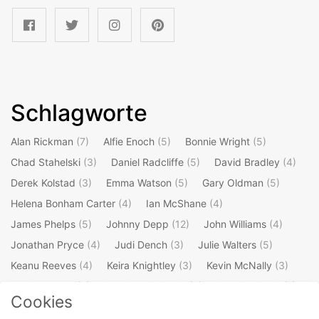
Schlagworte
Alan Rickman
(7)
Alfie Enoch
(5)
Bonnie Wright
(5)
Chad Stahelski
(3)
Daniel Radcliffe
(5)
David Bradley
(4)
Derek Kolstad
(3)
Emma Watson
(5)
Gary Oldman
(5)
Helena Bonham Carter
(4)
Ian McShane
(4)
James Phelps
(5)
Johnny Depp
(12)
John Williams
(4)
Jonathan Pryce
(4)
Judi Dench
(3)
Julie Walters
(5)
Keanu Reeves
(4)
Keira Knightley
(3)
Kevin McNally
(3)
Lee Arenberg
(3)
Mackenzie Crook
(4)
Maggie Smith
(7)
Cookies
Mark Williams
(3)
Matthew Lewis
(4)