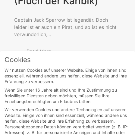
(Fluch der Karibik)
Captain Jack Sparrow ist legendär. Doch
leider ist er auch ein Pirat, und so ist es nicht
verwunderlich,...
Read More
Cookies
Wir nutzen Cookies auf unserer Website. Einige von ihnen sind
essenziell, während andere uns helfen, diese Website und Ihre
Erfahrung zu verbessern.
Wenn Sie unter 16 Jahre alt sind und Ihre Zustimmung zu
movies
freiwilligen Diensten geben möchten, müssen Sie Ihre
Erziehungsberechtigten um Erlaubnis bitten.
Brothers Grimm
Wir verwenden Cookies und andere Technologien auf unserer
Website. Einige von ihnen sind essenziell, während andere uns
helfen, diese Website und Ihre Erfahrung zu verbessern.
So ganz weiß ich nicht, was ich von diesem
Personenbezogene Daten können verarbeitet werden (z. B. IP-
Film halten soll. Es ist wohl eine Mischung
Adressen), z. B. für personalisierte Anzeigen und Inhalte oder