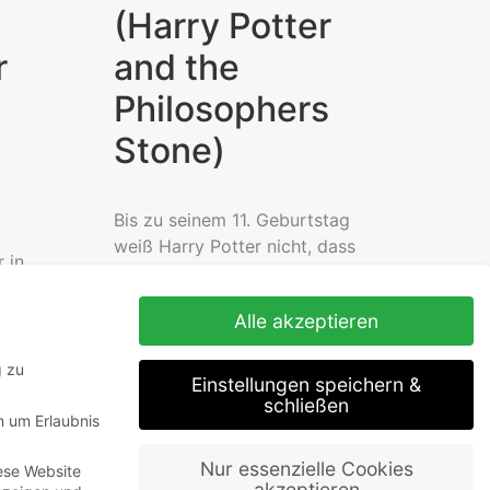
(Harry Potter
r
and the
Philosophers
Stone)
Bis zu seinem 11. Geburtstag
weiß Harry Potter nicht, dass
 in
er ein Zauberer ist. Seit dem
it
Tod seiner...
 Haus
Alle akzeptieren
te...
Read More
g zu
Einstellungen speichern &
schließen
n um Erlaubnis
Nur essenzielle Cookies
ese Website
akzeptieren