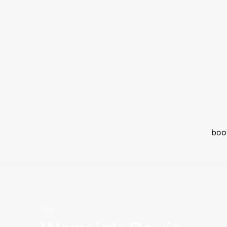
boo
Tag