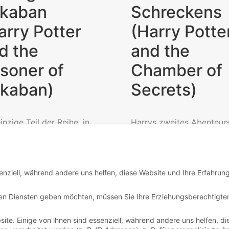
kaban
Schreckens
arry Potter
(Harry Potte
d the
and the
isoner of
Chamber of
kaban)
Secrets)
inzige Teil der Reihe, in
Harrys zweites Abenteuer
Harry nicht gegen
der Zauberwelt beginnt m
emort ankämpfen muss,
einem Hauselfen, der im
nt wie immer bei den...
von Harrys Onkel und Tan
enziell, während andere uns helfen, diese Website und Ihre Erfahrun
Read More
Read More
igen Diensten geben möchten, müssen Sie Ihre Erziehungsberechtigte
te. Einige von ihnen sind essenziell, während andere uns helfen, di