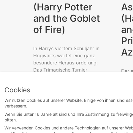
(Harry Potter
As
and the Goblet
(H
of Fire)
an
Pr
In Harrys viertem Schuljahr in
Az
Hogwarts wartet eine ganz
besondere Herausforderung:
Das Trimagische Turnier
Der e
(Triwizard Tournament). Zu
dem 
diesem...
Vold
Cookies
begin
Read More
Wir nutzen Cookies auf unserer Website. Einige von ihnen sind ess
verbessern.
Wenn Sie unter 16 Jahre alt sind und Ihre Zustimmung zu freiwill
bitten.
Wir verwenden Cookies und andere Technologien auf unserer Websi