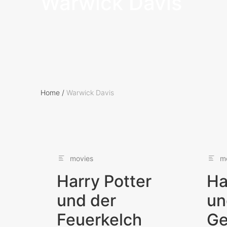
Warwick Davis
Home
/
Warwick Davis
movies
m
Harry Potter
Ha
und der
un
Feuerkelch
Ge