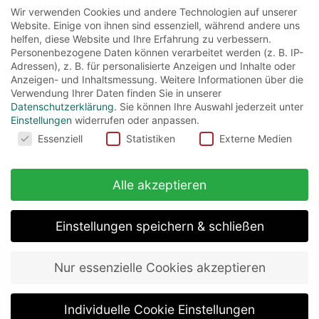
(Fluch der Karibik)
Wir verwenden Cookies und andere Technologien auf unserer
Website. Einige von ihnen sind essenziell, während andere uns
helfen, diese Website und Ihre Erfahrung zu verbessern.
Captain Jack Sparrow ist legendär. Doch
Personenbezogene Daten können verarbeitet werden (z. B. IP-
leider ist er auch ein Pirat, und so ist es nicht
Adressen), z. B. für personalisierte Anzeigen und Inhalte oder
Anzeigen- und Inhaltsmessung.
Weitere Informationen über die
verwunderlich,...
Verwendung Ihrer Daten finden Sie in unserer
Datenschutzerklärung
.
Sie können Ihre Auswahl jederzeit unter
Read More
Einstellungen
widerrufen oder anpassen.
Cookies
Essenziell
Statistiken
Externe Medien
Alle akzeptieren
Einstellungen speichern & schließen
Nur essenzielle Cookies akzeptieren
about
impressum
datenschutz
Individuelle Cookie Einstellungen