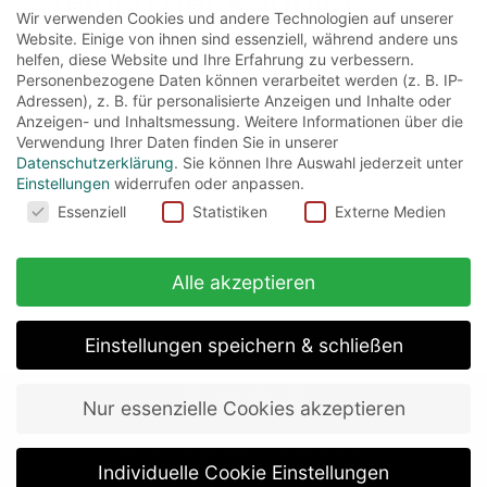
(Fluch der Karibik)
Wir verwenden Cookies und andere Technologien auf unserer
Website. Einige von ihnen sind essenziell, während andere uns
helfen, diese Website und Ihre Erfahrung zu verbessern.
Captain Jack Sparrow ist legendär. Doch
Personenbezogene Daten können verarbeitet werden (z. B. IP-
leider ist er auch ein Pirat, und so ist es nicht
Adressen), z. B. für personalisierte Anzeigen und Inhalte oder
Anzeigen- und Inhaltsmessung.
Weitere Informationen über die
verwunderlich,...
Verwendung Ihrer Daten finden Sie in unserer
Datenschutzerklärung
.
Sie können Ihre Auswahl jederzeit unter
Read More
Einstellungen
widerrufen oder anpassen.
Cookies
Essenziell
Statistiken
Externe Medien
Alle akzeptieren
Einstellungen speichern & schließen
Nur essenzielle Cookies akzeptieren
about
impressum
datenschutz
Individuelle Cookie Einstellungen