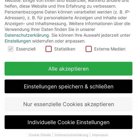
Website. Einige von ihnen sind essenziell, während andere uns
helfen, diese Website und Ihre Erfahrung zu verbessern.
Tom Felton
(5)
Warwick Davis
(4)
Willem Dafoe
(3)
Personenbezogene Daten können verarbeitet werden (z. B. IP-
William Shakespeare
(4)
Adressen), z. B. für personalisierte Anzeigen und Inhalte oder
Anzeigen- und Inhaltsmessung.
Weitere Informationen über die
Verwendung Ihrer Daten finden Sie in unserer
Datenschutzerklärung
.
Sie können Ihre Auswahl jederzeit unter
Einstellungen
widerrufen oder anpassen.
Suchen
Cookies
Essenziell
Statistiken
Externe Medien
nach:
Alle akzeptieren
Einstellungen speichern & schließen
Nur essenzielle Cookies akzeptieren
about
impressum
datenschutz
Individuelle Cookie Einstellungen
Copyright © 2026
officialregs
. All rights reserved.
|
Designed
Cookie-Details
Datenschutzerklärung
Impressum
by
Precise Themes