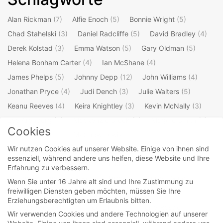
Alan Rickman
(7)
Alfie Enoch
(5)
Bonnie Wright
(5)
Chad Stahelski
(3)
Daniel Radcliffe
(5)
David Bradley
(4)
Derek Kolstad
(3)
Emma Watson
(5)
Gary Oldman
(5)
Helena Bonham Carter
(4)
Ian McShane
(4)
James Phelps
(5)
Johnny Depp
(12)
John Williams
(4)
Jonathan Pryce
(4)
Judi Dench
(3)
Julie Walters
(5)
Keanu Reeves
(4)
Keira Knightley
(3)
Kevin McNally
(3)
Lee Arenberg
(3)
Mackenzie Crook
(4)
Maggie Smith
(7)
Cookies
Mark Williams
(3)
Matthew Lewis
(4)
Wir nutzen Cookies auf unserer Website. Einige von ihnen sind
Michael Gambon
(4)
Oliver Phelps
(5)
Orlando Bloom
(4)
essenziell, während andere uns helfen, diese Website und Ihre
Ralph Fiennes
(3)
Richard Griffiths
(3)
Erfahrung zu verbessern.
Robbie Coltrane
(4)
Robert Hardy
(3)
Rupert Grint
(5)
Wenn Sie unter 16 Jahre alt sind und Ihre Zustimmung zu
freiwilligen Diensten geben möchten, müssen Sie Ihre
Stellan Skarsgard
(3)
Steve Kloves
(4)
Erziehungsberechtigten um Erlaubnis bitten.
Takeshi Kaneshiro
(3)
Ted Elliott
(3)
Terry Rossio
(3)
Wir verwenden Cookies und andere Technologien auf unserer
Tim Burton
(4)
Timothy Spall
(4)
Tim Roth
(3)