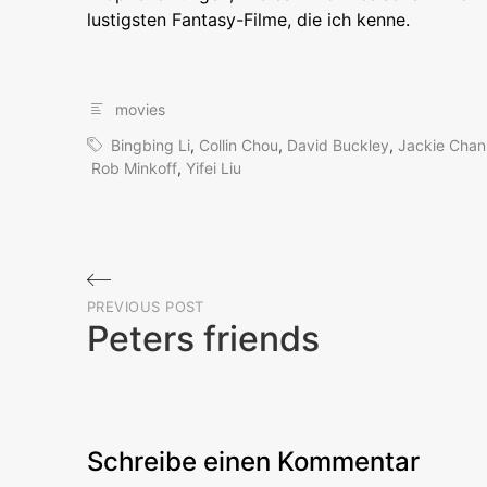
lustigsten Fantasy-Filme, die ich kenne.
movies
Bingbing Li
,
Collin Chou
,
David Buckley
,
Jackie Chan
Rob Minkoff
,
Yifei Liu
Beitragsnavigation
PREVIOUS POST
Peters friends
Previous
Post
Schreibe einen Kommentar