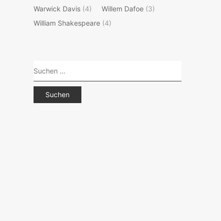
Warwick Davis
(4)
Willem Dafoe
(3)
William Shakespeare
(4)
Suchen
nach: