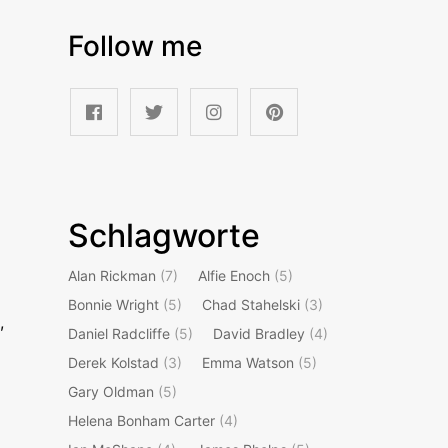
Follow me
Schlagworte
Alan Rickman
(7)
Alfie Enoch
(5)
Bonnie Wright
(5)
Chad Stahelski
(3)
,
Daniel Radcliffe
(5)
David Bradley
(4)
Derek Kolstad
(3)
Emma Watson
(5)
Gary Oldman
(5)
Helena Bonham Carter
(4)