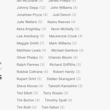
Ian McShane
(4)
James Phelps
(5)
Johnny Depp
(12)
John Williams
(4)
Jonathan Pryce
(4)
Judi Dench
(3)
Julie Walters
(5)
Keanu Reeves
(4)
Keira Knightley
(3)
Kevin McNally
(3)
Lee Arenberg
(3)
Mackenzie Crook
(4)
Maggie Smith
(7)
Mark Williams
(3)
Matthew Lewis
(4)
Michael Gambon
(4)
Oliver Phelps
(5)
Orlando Bloom
(4)
Ralph Fiennes
(3)
Richard Griffiths
(3)
T
Robbie Coltrane
(4)
Robert Hardy
(3)
s
Rupert Grint
(5)
Stellan Skarsgard
(3)
Next
Steve Kloves
(4)
Takeshi Kaneshiro
(3)
Post
Ted Elliott
(3)
Terry Rossio
(3)
Tim Burton
(4)
Timothy Spall
(4)
Tim Roth
(3)
Tom Felton
(5)