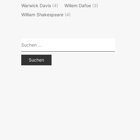
Post
Warwick Davis
(4)
Willem Dafoe
(3)
William Shakespeare
(4)
Suchen
nach: