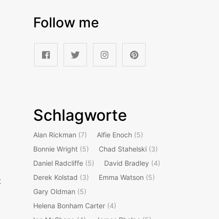
Follow me
Schlagworte
Alan Rickman
(7)
Alfie Enoch
(5)
Bonnie Wright
(5)
Chad Stahelski
(3)
Daniel Radcliffe
(5)
David Bradley
(4)
Derek Kolstad
(3)
Emma Watson
(5)
t
Gary Oldman
(5)
Helena Bonham Carter
(4)