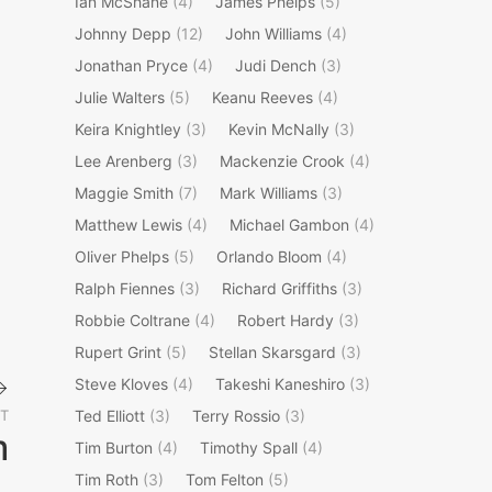
Ian McShane
(4)
James Phelps
(5)
Johnny Depp
(12)
John Williams
(4)
Jonathan Pryce
(4)
Judi Dench
(3)
Julie Walters
(5)
Keanu Reeves
(4)
Keira Knightley
(3)
Kevin McNally
(3)
Lee Arenberg
(3)
Mackenzie Crook
(4)
Maggie Smith
(7)
Mark Williams
(3)
Matthew Lewis
(4)
Michael Gambon
(4)
Oliver Phelps
(5)
Orlando Bloom
(4)
Ralph Fiennes
(3)
Richard Griffiths
(3)
Robbie Coltrane
(4)
Robert Hardy
(3)
Rupert Grint
(5)
Stellan Skarsgard
(3)
Steve Kloves
(4)
Takeshi Kaneshiro
(3)
T
Ted Elliott
(3)
Terry Rossio
(3)
m
Tim Burton
(4)
Timothy Spall
(4)
Next
Tim Roth
(3)
Tom Felton
(5)