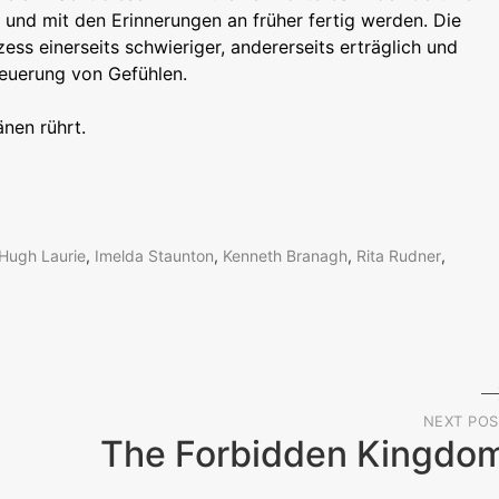
und mit den Erinnerungen an früher fertig werden. Die
ss einerseits schwieriger, andererseits erträglich und
neuerung von Gefühlen.
änen rührt.
Hugh Laurie
,
Imelda Staunton
,
Kenneth Branagh
,
Rita Rudner
,
NEXT POS
The Forbidden Kingdo