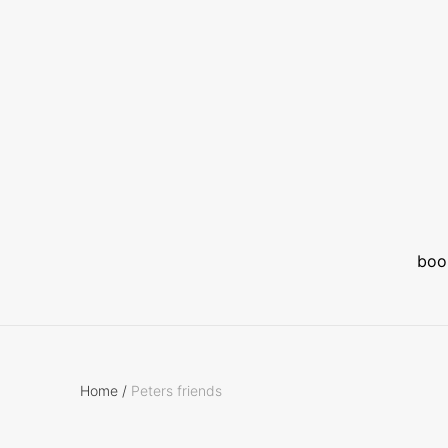
boo
Home
/
Peters friends