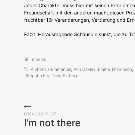
Jeder Charakter muss hier mit seinen Problemen 
Freundschaft mit den anderen macht diesen Proze
fruchtbar für Veränderungen, Vertiefung und Er
Fazit: Herausragende Schauspielkunst, die zu Tr
movies
Alphonsia Emmanuel
,
Ann Davies
,
Emma Thompson
,
Stepehn Fry
,
Tony Slattery
Beitragsnavigation
PREVIOUS POST
I’m not there
Previous