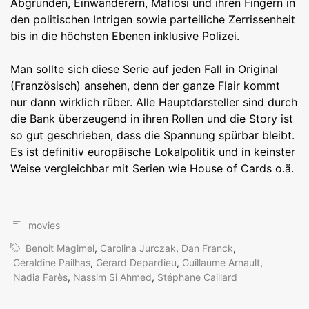
Abgründen, Einwanderern, Mafiosi und ihren Fingern in
den politischen Intrigen sowie parteiliche Zerrissenheit
bis in die höchsten Ebenen inklusive Polizei.
Man sollte sich diese Serie auf jeden Fall in Original
(Französisch) ansehen, denn der ganze Flair kommt
nur dann wirklich rüber. Alle Hauptdarsteller sind durch
die Bank überzeugend in ihren Rollen und die Story ist
so gut geschrieben, dass die Spannung spürbar bleibt.
Es ist definitiv europäische Lokalpolitik und in keinster
Weise vergleichbar mit Serien wie House of Cards o.ä.
movies
Benoit Magimel
,
Carolina Jurczak
,
Dan Franck
,
Géraldine Pailhas
,
Gérard Depardieu
,
Guillaume Arnault
,
Nadia Farès
,
Nassim Si Ahmed
,
Stéphane Caillard