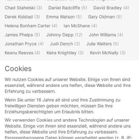
Chad Stahelski
(3)
Daniel Radcliffe
(5)
David Bradley
(4)
Derek Kolstad
(3)
Emma Watson
(5)
Gary Oldman
(5)
Helena Bonham Carter
(4)
Ian McShane
(4)
James Phelps
(5)
Johnny Depp
(12)
John Williams
(4)
Jonathan Pryce
(4)
Judi Dench
(3)
Julie Walters
(5)
Keanu Reeves
(4)
Keira Knightley
(3)
Kevin McNally
(3)
Lee Arenberg
(3)
Mackenzie Crook
(4)
Maggie Smith
(7)
Cookies
Mark Williams
(3)
Matthew Lewis
(4)
Wir nutzen Cookies auf unserer Website. Einige von ihnen sind
Michael Gambon
(4)
Oliver Phelps
(5)
Orlando Bloom
(4)
essenziell, während andere uns helfen, diese Website und Ihre
Ralph Fiennes
(3)
Richard Griffiths
(3)
Erfahrung zu verbessern.
Robbie Coltrane
(4)
Robert Hardy
(3)
Rupert Grint
(5)
Wenn Sie unter 16 Jahre alt sind und Ihre Zustimmung zu
freiwilligen Diensten geben möchten, müssen Sie Ihre
Stellan Skarsgard
(3)
Steve Kloves
(4)
Erziehungsberechtigten um Erlaubnis bitten.
Takeshi Kaneshiro
(3)
Ted Elliott
(3)
Terry Rossio
(3)
Wir verwenden Cookies und andere Technologien auf unserer
Tim Burton
(4)
Timothy Spall
(4)
Tim Roth
(3)
Website. Einige von ihnen sind essenziell, während andere uns
helfen, diese Website und Ihre Erfahrung zu verbessern.
Tom Felton
(5)
Warwick Davis
(4)
Willem Dafoe
(3)
Personenbezogene Daten können verarbeitet werden (z. B. IP-