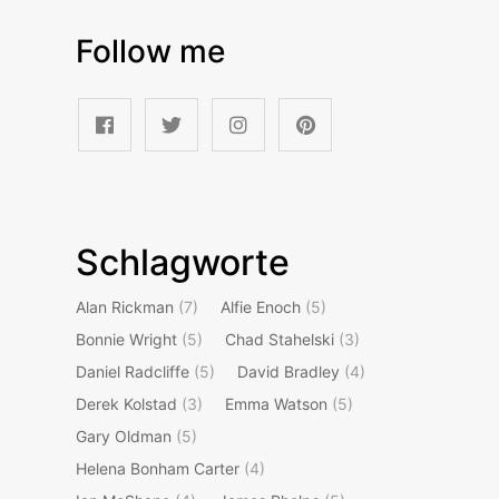
Follow me
Schlagworte
Alan Rickman
(7)
Alfie Enoch
(5)
Bonnie Wright
(5)
Chad Stahelski
(3)
Daniel Radcliffe
(5)
David Bradley
(4)
Derek Kolstad
(3)
Emma Watson
(5)
Gary Oldman
(5)
Helena Bonham Carter
(4)