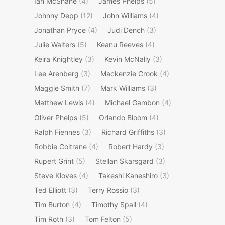
Ian McShane
(4)
James Phelps
(5)
Johnny Depp
(12)
John Williams
(4)
Jonathan Pryce
(4)
Judi Dench
(3)
Julie Walters
(5)
Keanu Reeves
(4)
Keira Knightley
(3)
Kevin McNally
(3)
Lee Arenberg
(3)
Mackenzie Crook
(4)
Maggie Smith
(7)
Mark Williams
(3)
Matthew Lewis
(4)
Michael Gambon
(4)
Oliver Phelps
(5)
Orlando Bloom
(4)
Ralph Fiennes
(3)
Richard Griffiths
(3)
Robbie Coltrane
(4)
Robert Hardy
(3)
Rupert Grint
(5)
Stellan Skarsgard
(3)
Steve Kloves
(4)
Takeshi Kaneshiro
(3)
Ted Elliott
(3)
Terry Rossio
(3)
Tim Burton
(4)
Timothy Spall
(4)
Tim Roth
(3)
Tom Felton
(5)