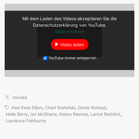
Mit dem Laden des Videos akzeptieren Sie die
Datenschutzerklärung von YouTube.
Mehr erfahren
Video laden
YouTube immer entsperren
movies
Asia Kate Dillon
,
Chad Stahelski
,
Derek Kolstad
,
Halle Berry
,
Ian McShane
,
Keanu Reeves
,
Lance Reddick
,
Laurence Fishburne