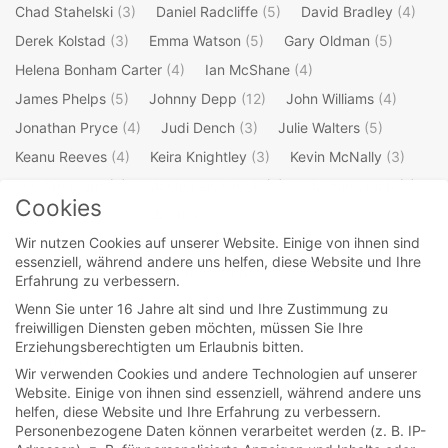
Chad Stahelski
(3)
Daniel Radcliffe
(5)
David Bradley
(4)
Derek Kolstad
(3)
Emma Watson
(5)
Gary Oldman
(5)
Helena Bonham Carter
(4)
Ian McShane
(4)
James Phelps
(5)
Johnny Depp
(12)
John Williams
(4)
Jonathan Pryce
(4)
Judi Dench
(3)
Julie Walters
(5)
Keanu Reeves
(4)
Keira Knightley
(3)
Kevin McNally
(3)
Lee Arenberg
(3)
Mackenzie Crook
(4)
Maggie Smith
(7)
Cookies
Mark Williams
(3)
Matthew Lewis
(4)
Wir nutzen Cookies auf unserer Website. Einige von ihnen sind
Michael Gambon
(4)
Oliver Phelps
(5)
Orlando Bloom
(4)
essenziell, während andere uns helfen, diese Website und Ihre
Ralph Fiennes
(3)
Richard Griffiths
(3)
Erfahrung zu verbessern.
Robbie Coltrane
(4)
Robert Hardy
(3)
Rupert Grint
(5)
Wenn Sie unter 16 Jahre alt sind und Ihre Zustimmung zu
freiwilligen Diensten geben möchten, müssen Sie Ihre
Stellan Skarsgard
(3)
Steve Kloves
(4)
Erziehungsberechtigten um Erlaubnis bitten.
Takeshi Kaneshiro
(3)
Ted Elliott
(3)
Terry Rossio
(3)
Wir verwenden Cookies und andere Technologien auf unserer
Tim Burton
(4)
Timothy Spall
(4)
Tim Roth
(3)
Website. Einige von ihnen sind essenziell, während andere uns
helfen, diese Website und Ihre Erfahrung zu verbessern.
Tom Felton
(5)
Warwick Davis
(4)
Willem Dafoe
(3)
Personenbezogene Daten können verarbeitet werden (z. B. IP-
William Shakespeare
(4)