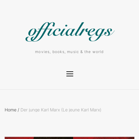
movies, books, music & the world
Home
/
Der junge Karl Marx (Le jeune Karl Marx)