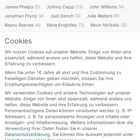
James Phelps
(5)
Johnny Depp
(12)
John Williams
(4)
Jonathan Pryce
(4)
Judi Dench
(3)
Julie Walters
(5)
Keanu Reeves
(4)
Keira Knightley
(3)
Kevin McNally
(3)
Lee Arenberg
(3)
Mackenzie Crook
(4)
Maggie Smith
(7)
Cookies
Mark Williams
(3)
Matthew Lewis
(4)
Wir nutzen Cookies auf unserer Website. Einige von ihnen sind
Michael Gambon
(4)
Oliver Phelps
(5)
Orlando Bloom
(4)
essenziell, während andere uns helfen, diese Website und Ihre
Ralph Fiennes
(3)
Richard Griffiths
(3)
Erfahrung zu verbessern.
Robbie Coltrane
(4)
Robert Hardy
(3)
Rupert Grint
(5)
Wenn Sie unter 16 Jahre alt sind und Ihre Zustimmung zu
freiwilligen Diensten geben möchten, müssen Sie Ihre
Stellan Skarsgard
(3)
Steve Kloves
(4)
Erziehungsberechtigten um Erlaubnis bitten.
Takeshi Kaneshiro
(3)
Ted Elliott
(3)
Terry Rossio
(3)
Wir verwenden Cookies und andere Technologien auf unserer
Tim Burton
(4)
Timothy Spall
(4)
Tim Roth
(3)
Website. Einige von ihnen sind essenziell, während andere uns
helfen, diese Website und Ihre Erfahrung zu verbessern.
Tom Felton
(5)
Warwick Davis
(4)
Willem Dafoe
(3)
Personenbezogene Daten können verarbeitet werden (z. B. IP-
William Shakespeare
(4)
Adressen), z. B. für personalisierte Anzeigen und Inhalte oder
Anzeigen- und Inhaltsmessung.
Weitere Informationen über die
Verwendung Ihrer Daten finden Sie in unserer
Datenschutzerklärung
.
Sie können Ihre Auswahl jederzeit unter