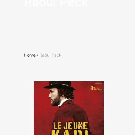
Raoul Peck
Home
/
Raoul Peck