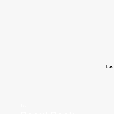
boo
Tag