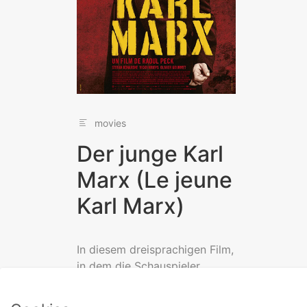
movies
Der junge Karl
Marx (Le jeune
Karl Marx)
In diesem dreisprachigen Film,
in dem die Schauspieler
zwischen Französisch,
Englisch und Deutsch ständig