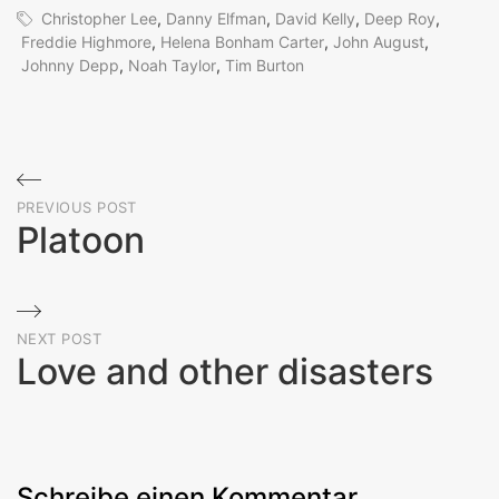
Christopher Lee
,
Danny Elfman
,
David Kelly
,
Deep Roy
,
Freddie Highmore
,
Helena Bonham Carter
,
John August
,
Johnny Depp
,
Noah Taylor
,
Tim Burton
Beitragsnavigation
PREVIOUS POST
Platoon
Previous
Post
NEXT POST
Love and other disasters
Next
Post
Schreibe einen Kommentar