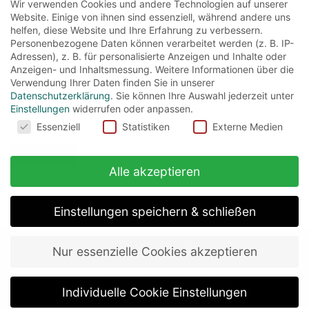
Wir verwenden Cookies und andere Technologien auf unserer
Tim Burton
(4)
Timothy Spall
(4)
Tim Roth
(3)
Website. Einige von ihnen sind essenziell, während andere uns
helfen, diese Website und Ihre Erfahrung zu verbessern.
Tom Felton
(5)
Warwick Davis
(4)
Willem Dafoe
(3)
Personenbezogene Daten können verarbeitet werden (z. B. IP-
William Shakespeare
(4)
Adressen), z. B. für personalisierte Anzeigen und Inhalte oder
Anzeigen- und Inhaltsmessung.
Weitere Informationen über die
Verwendung Ihrer Daten finden Sie in unserer
Datenschutzerklärung
.
Sie können Ihre Auswahl jederzeit unter
Einstellungen
widerrufen oder anpassen.
Suchen
Cookies
Essenziell
Statistiken
Externe Medien
nach:
Alle akzeptieren
Einstellungen speichern & schließen
Nur essenzielle Cookies akzeptieren
about
impressum
datenschutz
Individuelle Cookie Einstellungen