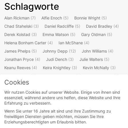
Schlagworte
Alan Rickman
(7)
Alfie Enoch
(5)
Bonnie Wright
(5)
Chad Stahelski
(3)
Daniel Radcliffe
(5)
David Bradley
(4)
Derek Kolstad
(3)
Emma Watson
(5)
Gary Oldman
(5)
Helena Bonham Carter
(4)
Ian McShane
(4)
James Phelps
(5)
Johnny Depp
(12)
John Williams
(4)
Jonathan Pryce
(4)
Judi Dench
(3)
Julie Walters
(5)
Keanu Reeves
(4)
Keira Knightley
(3)
Kevin McNally
(3)
Lee Arenberg
(3)
Mackenzie Crook
(4)
Maggie Smith
(7)
Cookies
Mark Williams
(3)
Matthew Lewis
(4)
Wir nutzen Cookies auf unserer Website. Einige von ihnen sind
Michael Gambon
(4)
Oliver Phelps
(5)
Orlando Bloom
(4)
essenziell, während andere uns helfen, diese Website und Ihre
Ralph Fiennes
(3)
Richard Griffiths
(3)
Erfahrung zu verbessern.
Robbie Coltrane
(4)
Robert Hardy
(3)
Rupert Grint
(5)
Wenn Sie unter 16 Jahre alt sind und Ihre Zustimmung zu
freiwilligen Diensten geben möchten, müssen Sie Ihre
Stellan Skarsgard
(3)
Steve Kloves
(4)
Erziehungsberechtigten um Erlaubnis bitten.
Takeshi Kaneshiro
(3)
Ted Elliott
(3)
Terry Rossio
(3)