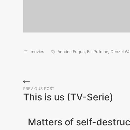
movies
Antoine Fuqua
,
Bill Pullman
,
Denzel Wa
Beitragsnavigation
PREVIOUS POST
This is us (TV-Serie)
Previous
Post
Matters of self-destru