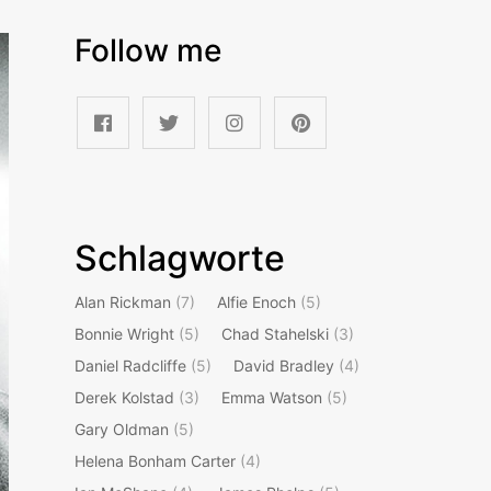
Follow me
Schlagworte
Alan Rickman
(7)
Alfie Enoch
(5)
Bonnie Wright
(5)
Chad Stahelski
(3)
Daniel Radcliffe
(5)
David Bradley
(4)
Derek Kolstad
(3)
Emma Watson
(5)
Gary Oldman
(5)
Helena Bonham Carter
(4)