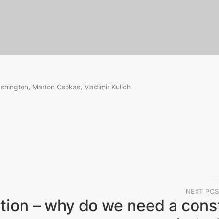
shington
,
Marton Csokas
,
Vladimir Kulich
NEXT POS
ction – why do we need a cons