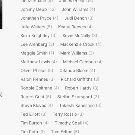
Ian McShane
(4)
James Phelps
(5)
Johnny Depp
(12)
John Williams
(4)
Jonathan Pryce
(4)
Judi Dench
(3)
Julie Walters
(5)
Keanu Reeves
(4)
Keira Knightley
(3)
Kevin McNally
(3)
Lee Arenberg
(3)
Mackenzie Crook
(4)
Maggie Smith
(7)
Mark Williams
(3)
Matthew Lewis
(4)
Michael Gambon
(4)
Oliver Phelps
(5)
Orlando Bloom
(4)
Ralph Fiennes
(3)
Richard Griffiths
(3)
Robbie Coltrane
(4)
Robert Hardy
(3)
Rupert Grint
(5)
Stellan Skarsgard
(3)
Steve Kloves
(4)
Takeshi Kaneshiro
(3)
Ted Elliott
(3)
Terry Rossio
(3)
Tim Burton
(4)
Timothy Spall
(4)
Tim Roth
(3)
Tom Felton
(5)