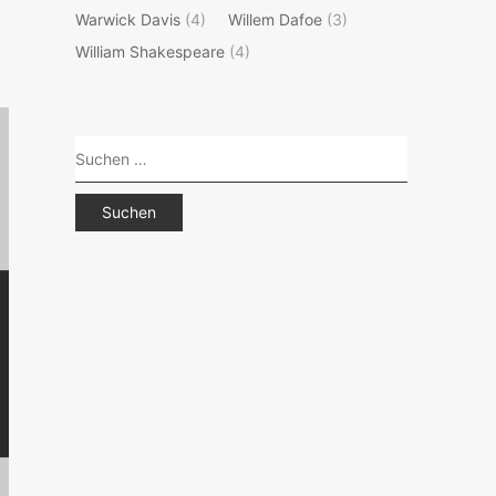
Warwick Davis
(4)
Willem Dafoe
(3)
William Shakespeare
(4)
Suchen
nach: