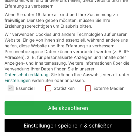
essenziell, während andere uns helfen, diese Website und Ihre
Ralph Fiennes
(3)
Richard Griffiths
(3)
Erfahrung zu verbessern.
Robbie Coltrane
(4)
Robert Hardy
(3)
Rupert Grint
(5)
Wenn Sie unter 16 Jahre alt sind und Ihre Zustimmung zu
freiwilligen Diensten geben möchten, müssen Sie Ihre
Stellan Skarsgard
(3)
Steve Kloves
(4)
Erziehungsberechtigten um Erlaubnis bitten.
Takeshi Kaneshiro
(3)
Ted Elliott
(3)
Terry Rossio
(3)
Wir verwenden Cookies und andere Technologien auf unserer
Tim Burton
(4)
Timothy Spall
(4)
Tim Roth
(3)
Website. Einige von ihnen sind essenziell, während andere uns
helfen, diese Website und Ihre Erfahrung zu verbessern.
Tom Felton
(5)
Warwick Davis
(4)
Willem Dafoe
(3)
Personenbezogene Daten können verarbeitet werden (z. B. IP-
William Shakespeare
(4)
Adressen), z. B. für personalisierte Anzeigen und Inhalte oder
Anzeigen- und Inhaltsmessung.
Weitere Informationen über die
Verwendung Ihrer Daten finden Sie in unserer
Datenschutzerklärung
.
Sie können Ihre Auswahl jederzeit unter
Einstellungen
widerrufen oder anpassen.
Suchen
Cookies
Essenziell
Statistiken
Externe Medien
nach:
Alle akzeptieren
Einstellungen speichern & schließen