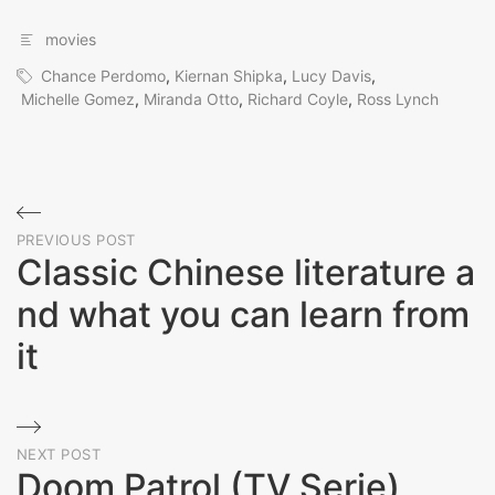
movies
Chance Perdomo
,
Kiernan Shipka
,
Lucy Davis
,
Michelle Gomez
,
Miranda Otto
,
Richard Coyle
,
Ross Lynch
Beitragsnavigation
PREVIOUS POST
Classic Chinese literature a
nd what you can learn from
it
Previous
Post
NEXT POST
Doom Patrol (TV Serie)