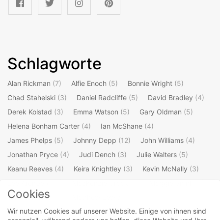
Schlagworte
Alan Rickman
(7)
Alfie Enoch
(5)
Bonnie Wright
(5)
Chad Stahelski
(3)
Daniel Radcliffe
(5)
David Bradley
(4)
Derek Kolstad
(3)
Emma Watson
(5)
Gary Oldman
(5)
Helena Bonham Carter
(4)
Ian McShane
(4)
James Phelps
(5)
Johnny Depp
(12)
John Williams
(4)
Jonathan Pryce
(4)
Judi Dench
(3)
Julie Walters
(5)
Keanu Reeves
(4)
Keira Knightley
(3)
Kevin McNally
(3)
Lee Arenberg
(3)
Mackenzie Crook
(4)
Maggie Smith
(7)
Cookies
Mark Williams
(3)
Matthew Lewis
(4)
Wir nutzen Cookies auf unserer Website. Einige von ihnen sind
Michael Gambon
(4)
Oliver Phelps
(5)
Orlando Bloom
(4)