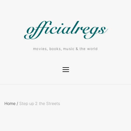
movies, books, music & the world
Home
/
Step up 2 the Streets