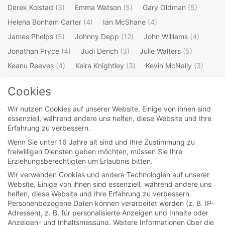
Derek Kolstad
(3)
Emma Watson
(5)
Gary Oldman
(5)
Helena Bonham Carter
(4)
Ian McShane
(4)
James Phelps
(5)
Johnny Depp
(12)
John Williams
(4)
Jonathan Pryce
(4)
Judi Dench
(3)
Julie Walters
(5)
Keanu Reeves
(4)
Keira Knightley
(3)
Kevin McNally
(3)
Lee Arenberg
(3)
Mackenzie Crook
(4)
Maggie Smith
(7)
Cookies
Mark Williams
(3)
Matthew Lewis
(4)
Wir nutzen Cookies auf unserer Website. Einige von ihnen sind
Michael Gambon
(4)
Oliver Phelps
(5)
Orlando Bloom
(4)
essenziell, während andere uns helfen, diese Website und Ihre
Ralph Fiennes
(3)
Richard Griffiths
(3)
Erfahrung zu verbessern.
Robbie Coltrane
(4)
Robert Hardy
(3)
Rupert Grint
(5)
Wenn Sie unter 16 Jahre alt sind und Ihre Zustimmung zu
freiwilligen Diensten geben möchten, müssen Sie Ihre
Stellan Skarsgard
(3)
Steve Kloves
(4)
Erziehungsberechtigten um Erlaubnis bitten.
Takeshi Kaneshiro
(3)
Ted Elliott
(3)
Terry Rossio
(3)
Wir verwenden Cookies und andere Technologien auf unserer
Tim Burton
(4)
Timothy Spall
(4)
Tim Roth
(3)
Website. Einige von ihnen sind essenziell, während andere uns
helfen, diese Website und Ihre Erfahrung zu verbessern.
Tom Felton
(5)
Warwick Davis
(4)
Willem Dafoe
(3)
Personenbezogene Daten können verarbeitet werden (z. B. IP-
William Shakespeare
(4)
Adressen), z. B. für personalisierte Anzeigen und Inhalte oder
Anzeigen- und Inhaltsmessung.
Weitere Informationen über die