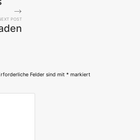
s
NEXT POST
aden
Next
Post
rforderliche Felder sind mit
*
markiert