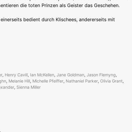
ntieren die toten Prinzen als Geister das Geschehen.
einerseits bedient durch Klischees, andererseits mit
er
,
Henry Cavill
,
Ian McKellen
,
Jane Goldman
,
Jason Flemyng
,
ghn
,
Melanie Hill
,
Michelle Pfeiffer
,
Nathaniel Parker
,
Olivia Grant
,
exander
,
Sienna Miller