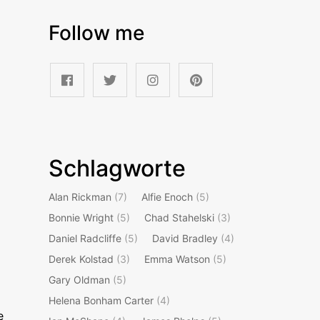
Follow me
Schlagworte
Alan Rickman
(7)
Alfie Enoch
(5)
Bonnie Wright
(5)
Chad Stahelski
(3)
Daniel Radcliffe
(5)
David Bradley
(4)
Derek Kolstad
(3)
Emma Watson
(5)
Gary Oldman
(5)
Helena Bonham Carter
(4)
e