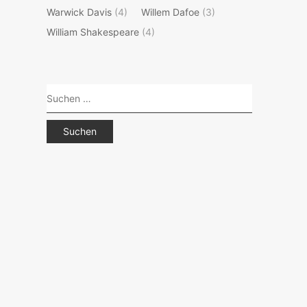
Warwick Davis
(4)
Willem Dafoe
(3)
William Shakespeare
(4)
Suchen
nach: