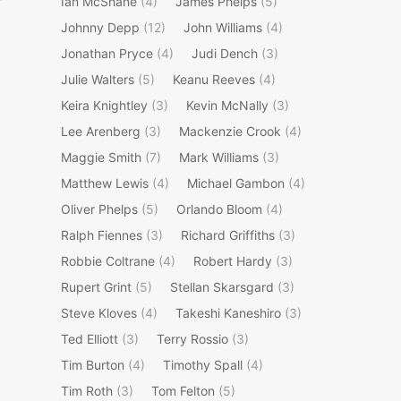
Ian McShane
(4)
James Phelps
(5)
Johnny Depp
(12)
John Williams
(4)
Jonathan Pryce
(4)
Judi Dench
(3)
Julie Walters
(5)
Keanu Reeves
(4)
Keira Knightley
(3)
Kevin McNally
(3)
Lee Arenberg
(3)
Mackenzie Crook
(4)
Maggie Smith
(7)
Mark Williams
(3)
Matthew Lewis
(4)
Michael Gambon
(4)
Oliver Phelps
(5)
Orlando Bloom
(4)
Ralph Fiennes
(3)
Richard Griffiths
(3)
Robbie Coltrane
(4)
Robert Hardy
(3)
Rupert Grint
(5)
Stellan Skarsgard
(3)
Steve Kloves
(4)
Takeshi Kaneshiro
(3)
Ted Elliott
(3)
Terry Rossio
(3)
Tim Burton
(4)
Timothy Spall
(4)
Tim Roth
(3)
Tom Felton
(5)