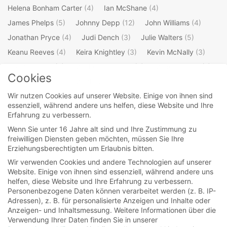
Helena Bonham Carter
(4)
Ian McShane
(4)
James Phelps
(5)
Johnny Depp
(12)
John Williams
(4)
Jonathan Pryce
(4)
Judi Dench
(3)
Julie Walters
(5)
Keanu Reeves
(4)
Keira Knightley
(3)
Kevin McNally
(3)
Lee Arenberg
(3)
Mackenzie Crook
(4)
Maggie Smith
(7)
Cookies
Mark Williams
(3)
Matthew Lewis
(4)
Wir nutzen Cookies auf unserer Website. Einige von ihnen sind
Michael Gambon
(4)
Oliver Phelps
(5)
Orlando Bloom
(4)
essenziell, während andere uns helfen, diese Website und Ihre
Ralph Fiennes
(3)
Richard Griffiths
(3)
Erfahrung zu verbessern.
Robbie Coltrane
(4)
Robert Hardy
(3)
Rupert Grint
(5)
Wenn Sie unter 16 Jahre alt sind und Ihre Zustimmung zu
freiwilligen Diensten geben möchten, müssen Sie Ihre
Stellan Skarsgard
(3)
Steve Kloves
(4)
Erziehungsberechtigten um Erlaubnis bitten.
Takeshi Kaneshiro
(3)
Ted Elliott
(3)
Terry Rossio
(3)
Wir verwenden Cookies und andere Technologien auf unserer
Tim Burton
(4)
Timothy Spall
(4)
Tim Roth
(3)
Website. Einige von ihnen sind essenziell, während andere uns
helfen, diese Website und Ihre Erfahrung zu verbessern.
Tom Felton
(5)
Warwick Davis
(4)
Willem Dafoe
(3)
Personenbezogene Daten können verarbeitet werden (z. B. IP-
William Shakespeare
(4)
Adressen), z. B. für personalisierte Anzeigen und Inhalte oder
Anzeigen- und Inhaltsmessung.
Weitere Informationen über die
Verwendung Ihrer Daten finden Sie in unserer