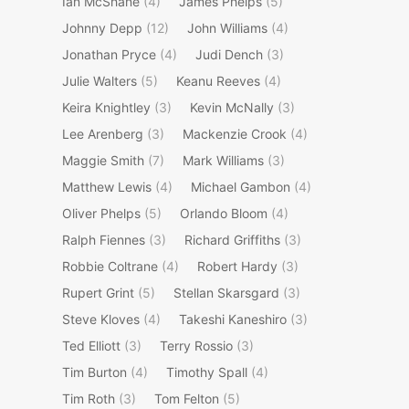
Ian McShane
(4)
James Phelps
(5)
Johnny Depp
(12)
John Williams
(4)
Jonathan Pryce
(4)
Judi Dench
(3)
Julie Walters
(5)
Keanu Reeves
(4)
Keira Knightley
(3)
Kevin McNally
(3)
Lee Arenberg
(3)
Mackenzie Crook
(4)
Maggie Smith
(7)
Mark Williams
(3)
Matthew Lewis
(4)
Michael Gambon
(4)
Oliver Phelps
(5)
Orlando Bloom
(4)
Ralph Fiennes
(3)
Richard Griffiths
(3)
Robbie Coltrane
(4)
Robert Hardy
(3)
Rupert Grint
(5)
Stellan Skarsgard
(3)
Steve Kloves
(4)
Takeshi Kaneshiro
(3)
Ted Elliott
(3)
Terry Rossio
(3)
Tim Burton
(4)
Timothy Spall
(4)
Tim Roth
(3)
Tom Felton
(5)