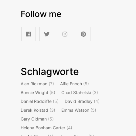
Follow me
Schlagworte
Alan Rickman
(7)
Alfie Enoch
(5)
Bonnie Wright
(5)
Chad Stahelski
(3)
Daniel Radcliffe
(5)
David Bradley
(4)
Derek Kolstad
(3)
Emma Watson
(5)
Gary Oldman
(5)
Helena Bonham Carter
(4)