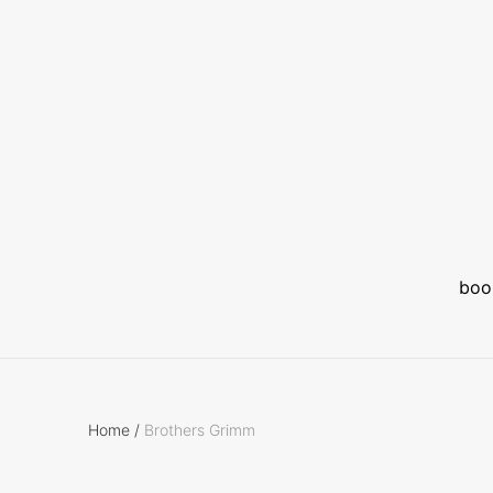
boo
Home
/
Brothers Grimm