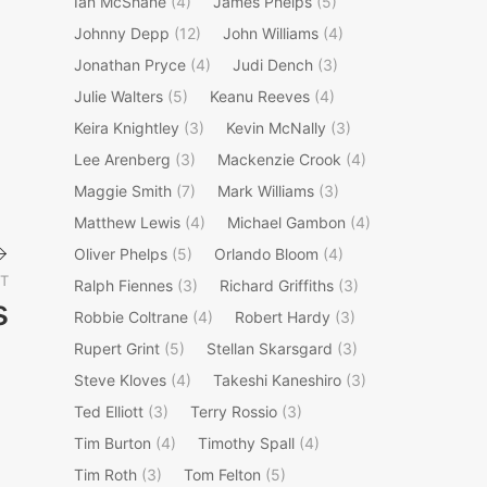
Ian McShane
(4)
James Phelps
(5)
Johnny Depp
(12)
John Williams
(4)
Jonathan Pryce
(4)
Judi Dench
(3)
Julie Walters
(5)
Keanu Reeves
(4)
Keira Knightley
(3)
Kevin McNally
(3)
Lee Arenberg
(3)
Mackenzie Crook
(4)
Maggie Smith
(7)
Mark Williams
(3)
Matthew Lewis
(4)
Michael Gambon
(4)
Oliver Phelps
(5)
Orlando Bloom
(4)
T
Ralph Fiennes
(3)
Richard Griffiths
(3)
s
Robbie Coltrane
(4)
Robert Hardy
(3)
Next
Rupert Grint
(5)
Stellan Skarsgard
(3)
Post
Steve Kloves
(4)
Takeshi Kaneshiro
(3)
Ted Elliott
(3)
Terry Rossio
(3)
Tim Burton
(4)
Timothy Spall
(4)
Tim Roth
(3)
Tom Felton
(5)