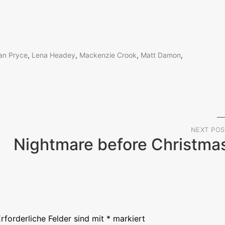
an Pryce
,
Lena Headey
,
Mackenzie Crook
,
Matt Damon
,
NEXT POS
Nightmare before Christma
rforderliche Felder sind mit
*
markiert