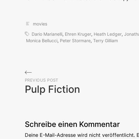
movies
Dario Marianelli
,
Ehren Kruger
,
Heath Ledger
,
Jonath
Monica Bellucci
,
Peter Stormare
,
Terry Gilliam
Beitragsnavigation
PREVIOUS POST
Pulp Fiction
Previous
Post
Schreibe einen Kommentar
Deine E-Mail-Adresse wird nicht veröffentlicht.
E