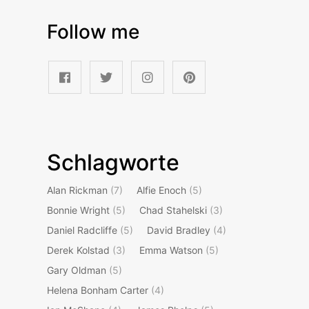
Follow me
Schlagworte
Alan Rickman
(7)
Alfie Enoch
(5)
Bonnie Wright
(5)
Chad Stahelski
(3)
Daniel Radcliffe
(5)
David Bradley
(4)
Derek Kolstad
(3)
Emma Watson
(5)
Gary Oldman
(5)
Helena Bonham Carter
(4)