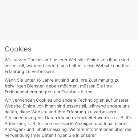
Home
/
Santiago Cabrera
Cookies
Wir nutzen Cookies auf unserer Website. Einige von ihnen sind
essenziell, während andere uns helfen, diese Website und Ihre
movies
Erfahrung zu verbessern.
Wenn Sie unter 16 Jahre alt sind und Ihre Zustimmung zu
Love and other
freiwilligen Diensten geben möchten, müssen Sie Ihre
Erziehungsberechtigten um Erlaubnis bitten.
disasters
Wir verwenden Cookies und andere Technologien auf unserer
Website. Einige von ihnen sind essenziell, während andere uns
helfen, diese Website und Ihre Erfahrung zu verbessern.
Eins wissen wir ja schon von Jane Austens
Personenbezogene Daten können verarbeitet werden (z. B. IP-
Emma: Man sollte sich nie als Kupplerin
Adressen), z. B. für personalisierte Anzeigen und Inhalte oder
Anzeigen- und Inhaltsmessung.
Weitere Informationen über die
versuchen, denn früher...
Verwendung Ihrer Daten finden Sie in unserer