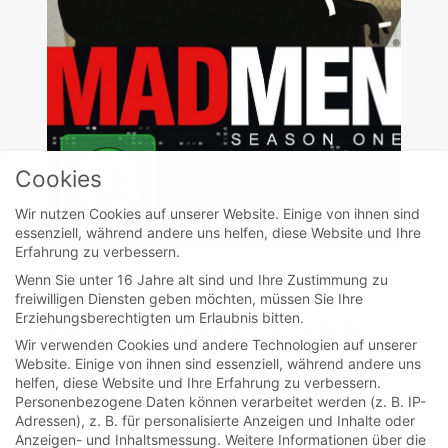
Cookies
Wir nutzen Cookies auf unserer Website. Einige von ihnen sind
essenziell, während andere uns helfen, diese Website und Ihre
Erfahrung zu verbessern.
Wenn Sie unter 16 Jahre alt sind und Ihre Zustimmung zu
movies
freiwilligen Diensten geben möchten, müssen Sie Ihre
Erziehungsberechtigten um Erlaubnis bitten.
Mad Men (TV-Serie)
Wir verwenden Cookies und andere Technologien auf unserer
Website. Einige von ihnen sind essenziell, während andere uns
helfen, diese Website und Ihre Erfahrung zu verbessern.
Der Begriff „Mad Men“ wurde für die
Personenbezogene Daten können verarbeitet werden (z. B. IP-
Werbetreibenden der Madison Avenue
Adressen), z. B. für personalisierte Anzeigen und Inhalte oder
Anzeigen- und Inhaltsmessung.
Weitere Informationen über die
verwendet. In New York Anfang der 60er...