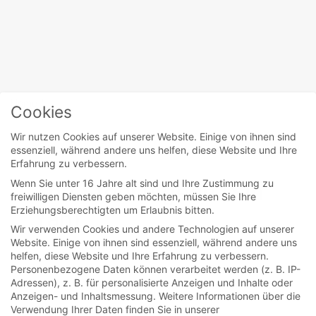
Home
/
Nick Cheung
Cookies
Wir nutzen Cookies auf unserer Website. Einige von ihnen sind
essenziell, während andere uns helfen, diese Website und Ihre
movies
Erfahrung zu verbessern.
Wenn Sie unter 16 Jahre alt sind und Ihre Zustimmung zu
The Stool Pigeon (Sin
freiwilligen Diensten geben möchten, müssen Sie Ihre
Erziehungsberechtigten um Erlaubnis bitten.
Yan)
Wir verwenden Cookies und andere Technologien auf unserer
Website. Einige von ihnen sind essenziell, während andere uns
helfen, diese Website und Ihre Erfahrung zu verbessern.
Gleich zu Beginn wird man Zeuge einer
Personenbezogene Daten können verarbeitet werden (z. B. IP-
grausamen Verfolgungsjagd. Der gesamte
Adressen), z. B. für personalisierte Anzeigen und Inhalte oder
Anzeigen- und Inhaltsmessung.
Weitere Informationen über die
Film macht den Eindruck als wäre er...
Verwendung Ihrer Daten finden Sie in unserer