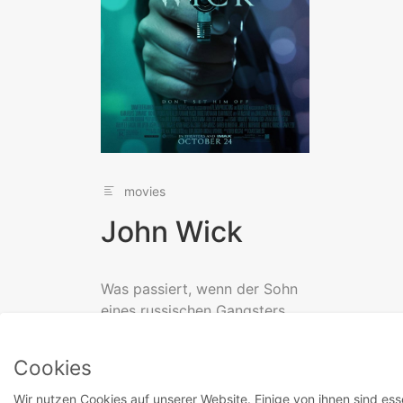
movies
John Wick
Was passiert, wenn der Sohn
eines russischen Gangsters
das Auto eines ehemaligen
Profikillers stielt und dessen
Cookies
Hund tötet?...
Wir nutzen Cookies auf unserer Website. Einige von ihnen sind ess