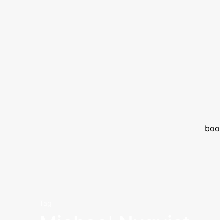
boo
Tag