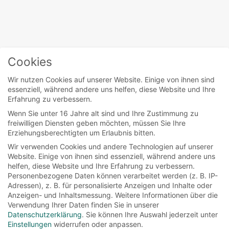
Cookies
Home
/
Melissa Rosenberg
Wir nutzen Cookies auf unserer Website. Einige von ihnen sind
essenziell, während andere uns helfen, diese Website und Ihre
Erfahrung zu verbessern.
Wenn Sie unter 16 Jahre alt sind und Ihre Zustimmung zu
movies
freiwilligen Diensten geben möchten, müssen Sie Ihre
Erziehungsberechtigten um Erlaubnis bitten.
Step up
Wir verwenden Cookies und andere Technologien auf unserer
Website. Einige von ihnen sind essenziell, während andere uns
helfen, diese Website und Ihre Erfahrung zu verbessern.
HipHop meets Ballett – es geht eindeutig um
Personenbezogene Daten können verarbeitet werden (z. B. IP-
Tanz und vor allem um den Kampf, Ziele zu
Adressen), z. B. für personalisierte Anzeigen und Inhalte oder
Anzeigen- und Inhaltsmessung.
Weitere Informationen über die
erreichen....
Verwendung Ihrer Daten finden Sie in unserer
Datenschutzerklärung
.
Sie können Ihre Auswahl jederzeit unter
Read More
Einstellungen
widerrufen oder anpassen.