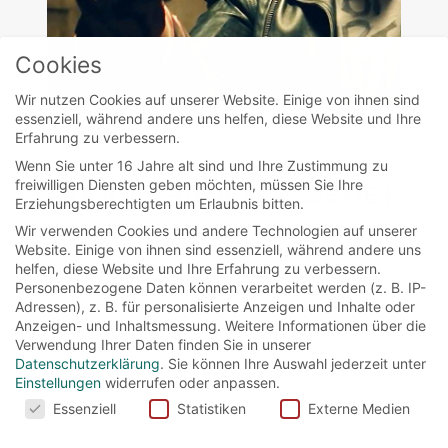
Cookies
Wir nutzen Cookies auf unserer Website. Einige von ihnen sind
essenziell, während andere uns helfen, diese Website und Ihre
Erfahrung zu verbessern.
movies
Wenn Sie unter 16 Jahre alt sind und Ihre Zustimmung zu
Doom Patrol (TV Serie)
freiwilligen Diensten geben möchten, müssen Sie Ihre
Erziehungsberechtigten um Erlaubnis bitten.
Wir verwenden Cookies und andere Technologien auf unserer
Website. Einige von ihnen sind essenziell, während andere uns
Basierend auf der DC-Comicreihe handelt
helfen, diese Website und Ihre Erfahrung zu verbessern.
Doom Patrol von einer Reihe gebrochener
Personenbezogene Daten können verarbeitet werden (z. B. IP-
Menschen, die mit Hilfe eines verrückten
Adressen), z. B. für personalisierte Anzeigen und Inhalte oder
Anzeigen- und Inhaltsmessung.
Weitere Informationen über die
Wissenschaftlers,...
Verwendung Ihrer Daten finden Sie in unserer
Datenschutzerklärung
.
Sie können Ihre Auswahl jederzeit unter
Einstellungen
widerrufen oder anpassen.
Read More
Cookies
Essenziell
Statistiken
Externe Medien