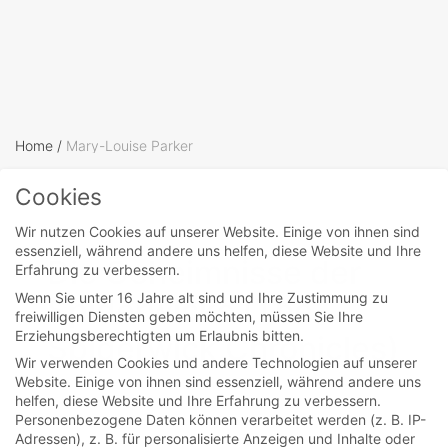
Home
/
Mary-Louise Parker
Cookies
movies
Wir nutzen Cookies auf unserer Website. Einige von ihnen sind
essenziell, während andere uns helfen, diese Website und Ihre
Die Geheimnisse der
Erfahrung zu verbessern.
Wenn Sie unter 16 Jahre alt sind und Ihre Zustimmung zu
Spiderwicks (The
freiwilligen Diensten geben möchten, müssen Sie Ihre
Erziehungsberechtigten um Erlaubnis bitten.
Spiderwick Chronicles)
Wir verwenden Cookies und andere Technologien auf unserer
Website. Einige von ihnen sind essenziell, während andere uns
helfen, diese Website und Ihre Erfahrung zu verbessern.
Man sollte manchmal eben doch an Fantasie
Personenbezogene Daten können verarbeitet werden (z. B. IP-
glauben. Diese Botschaft wird (wie so oft) in
Adressen), z. B. für personalisierte Anzeigen und Inhalte oder