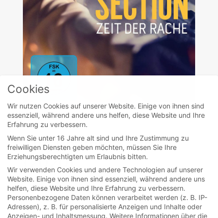
Cookies
Wir nutzen Cookies auf unserer Website. Einige von ihnen sind
essenziell, während andere uns helfen, diese Website und Ihre
movies
Erfahrung zu verbessern.
Wenn Sie unter 16 Jahre alt sind und Ihre Zustimmung zu
The Rhythm Section
freiwilligen Diensten geben möchten, müssen Sie Ihre
Erziehungsberechtigten um Erlaubnis bitten.
(2020)
Wir verwenden Cookies und andere Technologien auf unserer
Website. Einige von ihnen sind essenziell, während andere uns
helfen, diese Website und Ihre Erfahrung zu verbessern.
Frau geht mit Hilfe eines Ex-Agenten auf
Personenbezogene Daten können verarbeitet werden (z. B. IP-
Rachejagd nach dem Täter, der den Tod ihrer
Adressen), z. B. für personalisierte Anzeigen und Inhalte oder
Anzeigen- und Inhaltsmessung.
Weitere Informationen über die
Familie veranlasst hat.