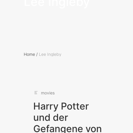
Lee Ingleby
Home
/
Lee Ingleby
movies
Harry Potter
und der
Gefangene von