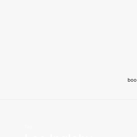
boo
Tag