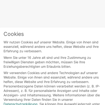
Cookies
Home
/
Karoline Herfurth
Wir nutzen Cookies auf unserer Website. Einige von ihnen sind
essenziell, während andere uns helfen, diese Website und Ihre
Erfahrung zu verbessern.
movies
Wenn Sie unter 16 Jahre alt sind und Ihre Zustimmung zu
Das Parfüm (Perfume)
freiwilligen Diensten geben möchten, müssen Sie Ihre
Erziehungsberechtigten um Erlaubnis bitten.
Wir verwenden Cookies und andere Technologien auf unserer
Website. Einige von ihnen sind essenziell, während andere uns
Jean-Baptiste Grenouille wurde mit einem
helfen, diese Website und Ihre Erfahrung zu verbessern.
besonderen Geruchsinn geboren. Er kann die
Personenbezogene Daten können verarbeitet werden (z. B. IP-
unterschiedlichsten Dinge riechen. Eines Tages
Adressen), z. B. für personalisierte Anzeigen und Inhalte oder
Anzeigen- und Inhaltsmessung.
Weitere Informationen über die
folgt er...
Verwendung Ihrer Daten finden Sie in unserer
Datenschutzerklärung
.
Sie können Ihre Auswahl jederzeit unter