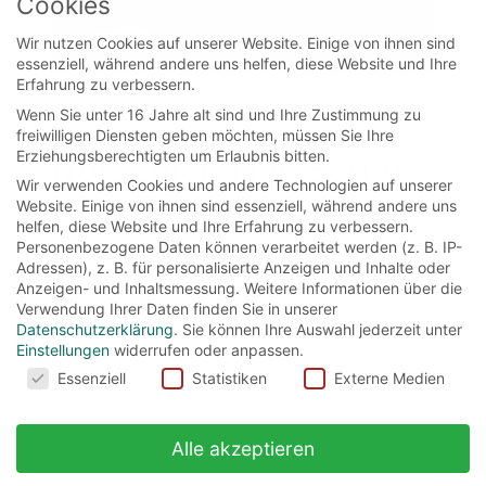
Cookies
Wir nutzen Cookies auf unserer Website. Einige von ihnen sind
essenziell, während andere uns helfen, diese Website und Ihre
Erfahrung zu verbessern.
Wenn Sie unter 16 Jahre alt sind und Ihre Zustimmung zu
movies
freiwilligen Diensten geben möchten, müssen Sie Ihre
Erziehungsberechtigten um Erlaubnis bitten.
Norsemen (TV-Serie)
Wir verwenden Cookies und andere Technologien auf unserer
Website. Einige von ihnen sind essenziell, während andere uns
helfen, diese Website und Ihre Erfahrung zu verbessern.
Wer diese Serie bisher noch nicht kennt, sollte
Personenbezogene Daten können verarbeitet werden (z. B. IP-
sich schleunigst zu Netflix bewegen und sie
Adressen), z. B. für personalisierte Anzeigen und Inhalte oder
Anzeigen- und Inhaltsmessung.
Weitere Informationen über die
sich reinziehen! Es...
Verwendung Ihrer Daten finden Sie in unserer
Datenschutzerklärung
.
Sie können Ihre Auswahl jederzeit unter
Read More
Einstellungen
widerrufen oder anpassen.
Cookies
Essenziell
Statistiken
Externe Medien
Alle akzeptieren