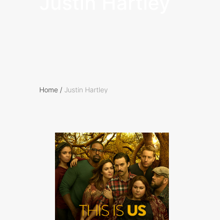
Justin Hartley
Home
/
Justin Hartley