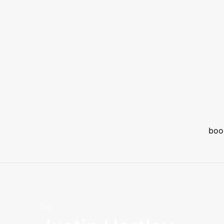
boo
Tag