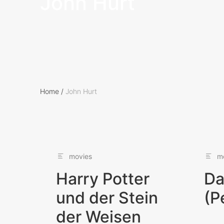
John Hurt
Home
/
John Hurt
movies
m
Harry Potter
Da
und der Stein
(P
der Weisen