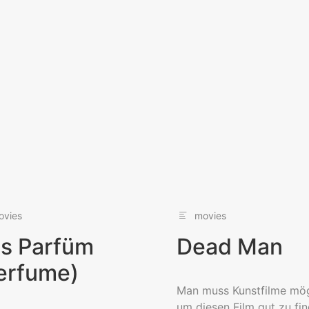
ovies
movies
s Parfüm
Dead Man
erfume)
Man muss Kunstfilme mö
um diesen Film gut zu fin