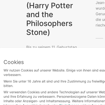
Jean-
(Harry Potter
wurd
and the
Geru
die u
Philosophers
riech
Stone)
Bis zu seinem 11. Geburtstag
weiß Harry Potter nicht, dass
er ein Zauberer ist. Seit dem
Cookies
Tod seiner...
Wir nutzen Cookies auf unserer Website. Einige von ihnen sind ess
verbessern.
Read More
Wenn Sie unter 16 Jahre alt sind und Ihre Zustimmung zu freiwill
bitten.
Wir verwenden Cookies und andere Technologien auf unserer Websi
und Ihre Erfahrung zu verbessern.
Personenbezogene Daten können 
Inhalte oder Anzeigen- und Inhaltsmessung.
Weitere Informatione