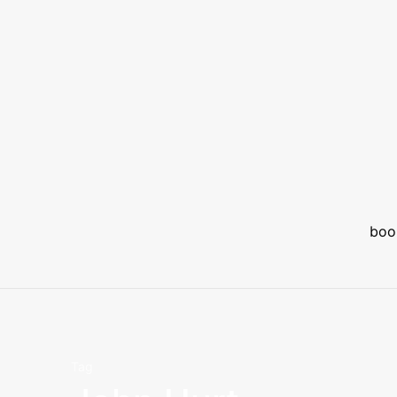
boo
Tag