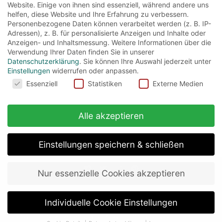
Website. Einige von ihnen sind essenziell, während andere uns
helfen, diese Website und Ihre Erfahrung zu verbessern.
Der einzige Teil der Reihe, in dem Harry nicht
Personenbezogene Daten können verarbeitet werden (z. B. IP-
gegen Voldemort ankämpfen muss, beginnt
Adressen), z. B. für personalisierte Anzeigen und Inhalte oder
Anzeigen- und Inhaltsmessung.
Weitere Informationen über die
wie immer bei den...
Verwendung Ihrer Daten finden Sie in unserer
Datenschutzerklärung
.
Sie können Ihre Auswahl jederzeit unter
Read More
Einstellungen
widerrufen oder anpassen.
Cookies
Essenziell
Statistiken
Externe Medien
Alle akzeptieren
Einstellungen speichern & schließen
Nur essenzielle Cookies akzeptieren
about
impressum
datenschutz
Individuelle Cookie Einstellungen
Copyright © 2026
officialregs
. All rights reserved.
|
Designed