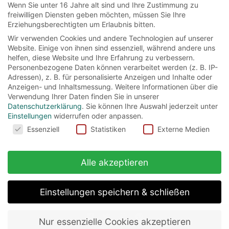
Wenn Sie unter 16 Jahre alt sind und Ihre Zustimmung zu
movies
freiwilligen Diensten geben möchten, müssen Sie Ihre
Erziehungsberechtigten um Erlaubnis bitten.
Machete
Wir verwenden Cookies und andere Technologien auf unserer
Website. Einige von ihnen sind essenziell, während andere uns
helfen, diese Website und Ihre Erfahrung zu verbessern.
Was gibt es cooleres als einen Film von
Personenbezogene Daten können verarbeitet werden (z. B. IP-
Robert Rodriguez? Action pur, Blut spritzt,
Adressen), z. B. für personalisierte Anzeigen und Inhalte oder
Anzeigen- und Inhaltsmessung.
Weitere Informationen über die
Kartelle, Verrat, Mexiko und...
Verwendung Ihrer Daten finden Sie in unserer
Datenschutzerklärung
.
Sie können Ihre Auswahl jederzeit unter
Read More
Einstellungen
widerrufen oder anpassen.
Cookies
Essenziell
Statistiken
Externe Medien
Alle akzeptieren
Einstellungen speichern & schließen
Nur essenzielle Cookies akzeptieren