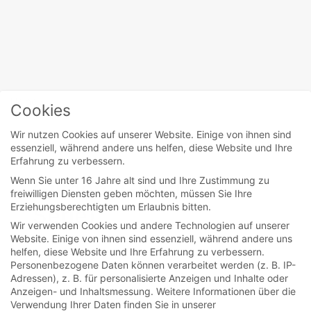
Home
/
Jackson Douglas
Cookies
Wir nutzen Cookies auf unserer Website. Einige von ihnen sind
essenziell, während andere uns helfen, diese Website und Ihre
movies
Erfahrung zu verbessern.
Wenn Sie unter 16 Jahre alt sind und Ihre Zustimmung zu
Gilmore Girls (TV-
freiwilligen Diensten geben möchten, müssen Sie Ihre
Erziehungsberechtigten um Erlaubnis bitten.
Serie)
Wir verwenden Cookies und andere Technologien auf unserer
Website. Einige von ihnen sind essenziell, während andere uns
helfen, diese Website und Ihre Erfahrung zu verbessern.
Lorelai Gilmore ist mit 16 Jahren von zu Hause
Personenbezogene Daten können verarbeitet werden (z. B. IP-
ausgerissen, weil sie schwanger war. Seitdem
Adressen), z. B. für personalisierte Anzeigen und Inhalte oder
Anzeigen- und Inhaltsmessung.
Weitere Informationen über die
lebt sie mit...
Verwendung Ihrer Daten finden Sie in unserer