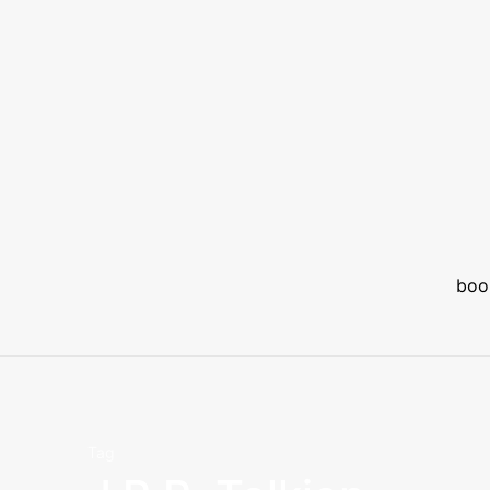
boo
Tag