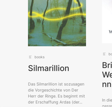
b
books
Br
Silmarillion
We
nn
Das Silmarillion ist sozusagen
die Vorgeschichte von Der
Herr der Ringe. Es beginnt mit
In di
der Erschaffung Ardas (der...
gesa