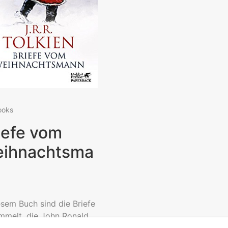
ooks
iefe vom
ihnachtsma
esem Buch sind die Briefe
mmelt, die John Ronald