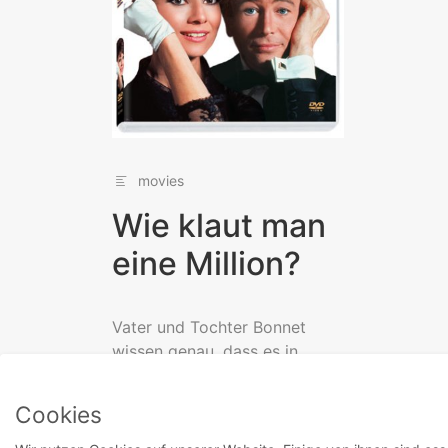
movies
Wie klaut man
eine Million?
Vater und Tochter Bonnet
wissen genau, dass es in
ihrem Haus nur gefälschte
Kunstwerke gibt. Bonnet hat
Cookies
eine...