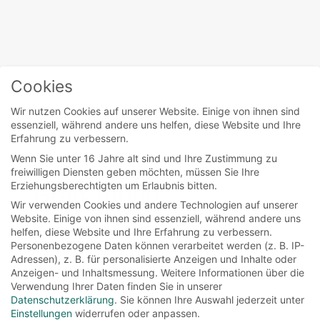
Cookies
Home
/
Geraldine Hughes
Wir nutzen Cookies auf unserer Website. Einige von ihnen sind
essenziell, während andere uns helfen, diese Website und Ihre
Erfahrung zu verbessern.
Wenn Sie unter 16 Jahre alt sind und Ihre Zustimmung zu
movies
freiwilligen Diensten geben möchten, müssen Sie Ihre
Erziehungsberechtigten um Erlaubnis bitten.
Gran Torino
Wir verwenden Cookies und andere Technologien auf unserer
Website. Einige von ihnen sind essenziell, während andere uns
helfen, diese Website und Ihre Erfahrung zu verbessern.
Der Kriegsveteran Walt Kowalski (Clint
Personenbezogene Daten können verarbeitet werden (z. B. IP-
Eastwood) hat gerade seine Frau verloren.
Adressen), z. B. für personalisierte Anzeigen und Inhalte oder
Anzeigen- und Inhaltsmessung.
Weitere Informationen über die
Jetzt bleibt ihm nichts mehr als sein...
Verwendung Ihrer Daten finden Sie in unserer
Datenschutzerklärung
.
Sie können Ihre Auswahl jederzeit unter
Read More
Einstellungen
widerrufen oder anpassen.