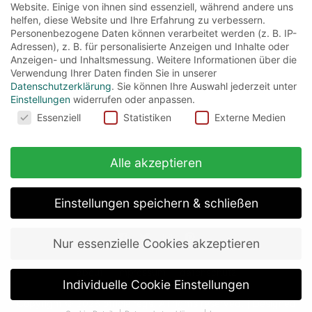
Website. Einige von ihnen sind essenziell, während andere uns
helfen, diese Website und Ihre Erfahrung zu verbessern.
Harrys zweites Abenteuer in der Zauberwelt
Personenbezogene Daten können verarbeitet werden (z. B. IP-
beginnt mit einem Hauselfen, der im Haus von
Adressen), z. B. für personalisierte Anzeigen und Inhalte oder
Anzeigen- und Inhaltsmessung.
Weitere Informationen über die
Harrys Onkel und Tante...
Verwendung Ihrer Daten finden Sie in unserer
Datenschutzerklärung
.
Sie können Ihre Auswahl jederzeit unter
Read More
Einstellungen
widerrufen oder anpassen.
Cookies
Essenziell
Statistiken
Externe Medien
Alle akzeptieren
Einstellungen speichern & schließen
Nur essenzielle Cookies akzeptieren
about
impressum
datenschutz
Individuelle Cookie Einstellungen
Copyright © 2026
officialregs
. All rights reserved.
|
Designed