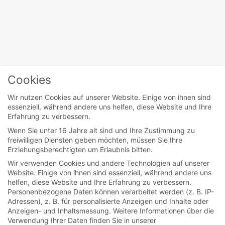
Home
/
Doug Jones
Cookies
Wir nutzen Cookies auf unserer Website. Einige von ihnen sind
essenziell, während andere uns helfen, diese Website und Ihre
movies
Erfahrung zu verbessern.
Wenn Sie unter 16 Jahre alt sind und Ihre Zustimmung zu
Pans Labyrinth (El
freiwilligen Diensten geben möchten, müssen Sie Ihre
Erziehungsberechtigten um Erlaubnis bitten.
Laberinto del fauno)
Wir verwenden Cookies und andere Technologien auf unserer
Website. Einige von ihnen sind essenziell, während andere uns
helfen, diese Website und Ihre Erfahrung zu verbessern.
Bei diesem Film scheiden sich die Geister, ob
Personenbezogene Daten können verarbeitet werden (z. B. IP-
er nun gut ist oder langweilig. Ich entscheide
Adressen), z. B. für personalisierte Anzeigen und Inhalte oder
Anzeigen- und Inhaltsmessung.
Weitere Informationen über die
mich für...
Verwendung Ihrer Daten finden Sie in unserer