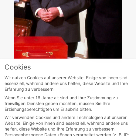
Cookies
movies
Wir nutzen Cookies auf unserer Website. Einige von ihnen sind
essenziell, während andere uns helfen, diese Website und Ihre
Yes Minister / Yes
Erfahrung zu verbessern.
Wenn Sie unter 16 Jahre alt sind und Ihre Zustimmung zu
Prime Minister (TV
freiwilligen Diensten geben möchten, müssen Sie Ihre
Erziehungsberechtigten um Erlaubnis bitten.
Serie)
Wir verwenden Cookies und andere Technologien auf unserer
Website. Einige von ihnen sind essenziell, während andere uns
helfen, diese Website und Ihre Erfahrung zu verbessern.
An Politik und Regierung hat sich nichts
Personenbezogene Daten können verarbeitet werden (z. B. IP-