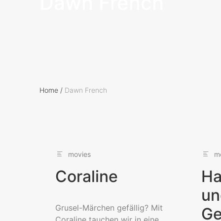
Dawn French
Home
/
Dawn French
movies
m
Coraline
Ha
un
Grusel-Märchen gefällig? Mit
Ge
Coraline tauchen wir in eine