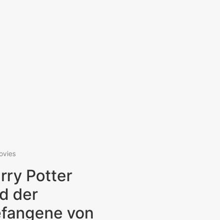
ovies
rry Potter
d der
fangene von