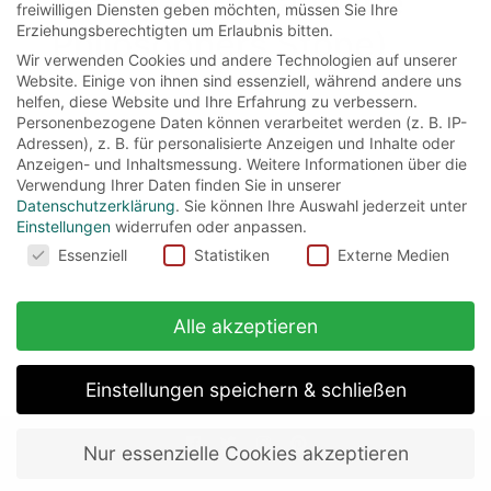
(Harry Potter and the
freiwilligen Diensten geben möchten, müssen Sie Ihre
Erziehungsberechtigten um Erlaubnis bitten.
Philosophers Stone)
Wir verwenden Cookies und andere Technologien auf unserer
Website. Einige von ihnen sind essenziell, während andere uns
helfen, diese Website und Ihre Erfahrung zu verbessern.
Bis zu seinem 11. Geburtstag weiß Harry
Personenbezogene Daten können verarbeitet werden (z. B. IP-
Potter nicht, dass er ein Zauberer ist. Seit dem
Adressen), z. B. für personalisierte Anzeigen und Inhalte oder
Anzeigen- und Inhaltsmessung.
Weitere Informationen über die
Tod seiner...
Verwendung Ihrer Daten finden Sie in unserer
Datenschutzerklärung
.
Sie können Ihre Auswahl jederzeit unter
Read More
Einstellungen
widerrufen oder anpassen.
Cookies
Essenziell
Statistiken
Externe Medien
Alle akzeptieren
Einstellungen speichern & schließen
Nur essenzielle Cookies akzeptieren