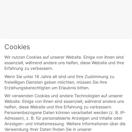
Home
/
Amy Sherman
Cookies
Wir nutzen Cookies auf unserer Website. Einige von ihnen sind
essenziell, während andere uns helfen, diese Website und Ihre
movies
Erfahrung zu verbessern.
Wenn Sie unter 16 Jahre alt sind und Ihre Zustimmung zu
Gilmore Girls (TV-
freiwilligen Diensten geben möchten, müssen Sie Ihre
Erziehungsberechtigten um Erlaubnis bitten.
Serie)
Wir verwenden Cookies und andere Technologien auf unserer
Website. Einige von ihnen sind essenziell, während andere uns
helfen, diese Website und Ihre Erfahrung zu verbessern.
Lorelai Gilmore ist mit 16 Jahren von zu Hause
Personenbezogene Daten können verarbeitet werden (z. B. IP-
ausgerissen, weil sie schwanger war. Seitdem
Adressen), z. B. für personalisierte Anzeigen und Inhalte oder
Anzeigen- und Inhaltsmessung.
Weitere Informationen über die
lebt sie mit...
Verwendung Ihrer Daten finden Sie in unserer