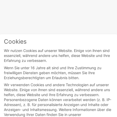
Home
/
Allan Kroeker
Cookies
Wir nutzen Cookies auf unserer Website. Einige von ihnen sind
essenziell, während andere uns helfen, diese Website und Ihre
movies
Erfahrung zu verbessern.
Wenn Sie unter 16 Jahre alt sind und Ihre Zustimmung zu
Pushing Daisies (TV-
freiwilligen Diensten geben möchten, müssen Sie Ihre
Erziehungsberechtigten um Erlaubnis bitten.
Serie)
Wir verwenden Cookies und andere Technologien auf unserer
Website. Einige von ihnen sind essenziell, während andere uns
helfen, diese Website und Ihre Erfahrung zu verbessern.
Bunt und süß wie Bonbons kommt diese Serie
Personenbezogene Daten können verarbeitet werden (z. B. IP-
daher. Doch im Grunde ist es eine Krimi-
Adressen), z. B. für personalisierte Anzeigen und Inhalte oder
Anzeigen- und Inhaltsmessung.
Weitere Informationen über die
Komödie mit jeder...
Verwendung Ihrer Daten finden Sie in unserer