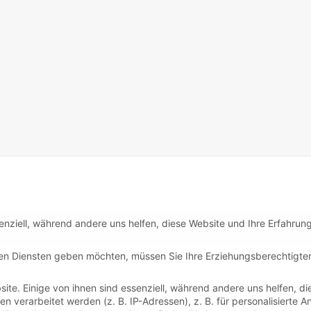
enziell, während andere uns helfen, diese Website und Ihre Erfahrun
igned by
Precise Themes
about
impressum
igen Diensten geben möchten, müssen Sie Ihre Erziehungsberechtigte
te. Einige von ihnen sind essenziell, während andere uns helfen, di
verarbeitet werden (z. B. IP-Adressen), z. B. für personalisierte 